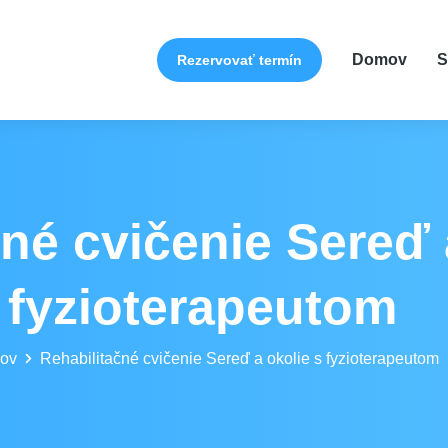
Domov
S
Rezervovať termín
né cvičenie Sereď 
fyzioterapeutom
ov
Rehabilitačné cvičenie Sereď a okolie s fyzioterapeutom