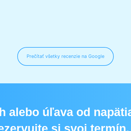
Prečítať všetky recenzie na Google
h alebo úľava od napätia
zervujte si svoj termín.