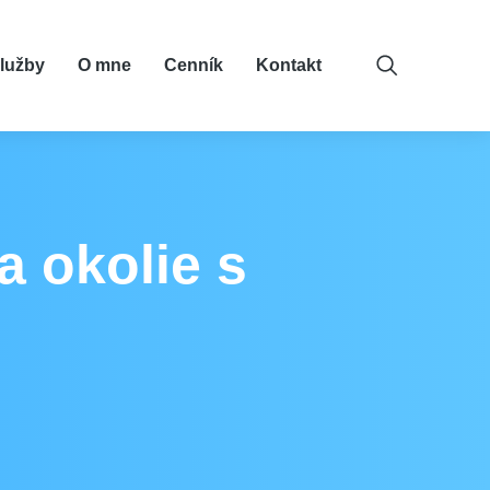
lužby
O mne
Cenník
Kontakt
a okolie s