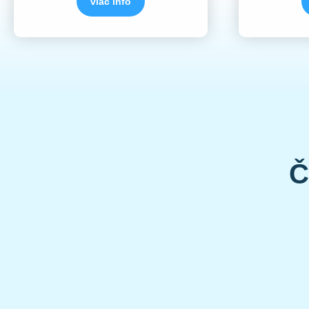
viac info
Č
FyzioVital mozme len doporucit. Po vymene kolenne
starostlivosti, samozrejme s neopisatelnym efek