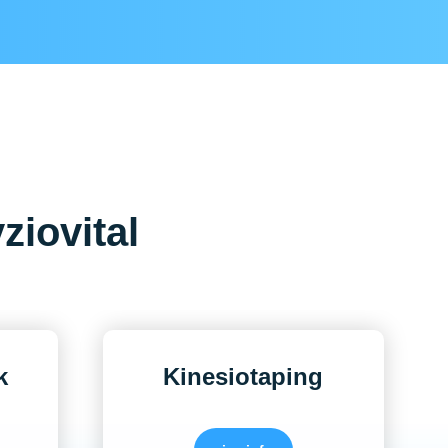
ziovital
k
Kinesiotaping