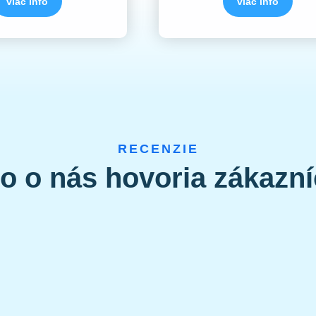
viac info
viac info
RECENZIE
o o nás hovoria zákazní
Adriana Hlavnová
ho klbu odborna pomoc na profesionalnej urovni. Nehovoriac o
tom, ktory sa prejavil v pomerne kratkom casovom horizonte
ludom tak efektivne a rychlo ako nam....