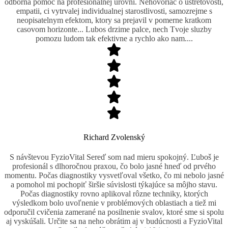
odborna pomoc na profesionalnej urovni. Nehovoriac o ustretovosti,
empatii, ci vytrvalej individualnej starostlivosti, samozrejme s
neopisatelnym efektom, ktory sa prejavil v pomerne kratkom
casovom horizonte... Lubos drzime palce, nech Tvoje sluzby
pomozu ludom tak efektivne a rychlo ako nam....
Richard Zvolenský
S návštevou FyzioVital Sereď som nad mieru spokojný. Ľuboš je
profesionál s dlhoročnou praxou, čo bolo jasné hneď od prvého
momentu. Počas diagnostiky vysvetľoval všetko, čo mi nebolo jasné
a pomohol mi pochopiť širšie súvislosti týkajúce sa môjho stavu.
Počas diagnostiky rovno aplikoval rôzne techniky, ktorých
výsledkom bolo uvoľnenie v problémových oblastiach a tiež mi
odporučil cvičenia zamerané na posilnenie svalov, ktoré sme si spolu
aj vyskúšali. Určite sa na neho obrátim aj v budúcnosti a FyzioVital