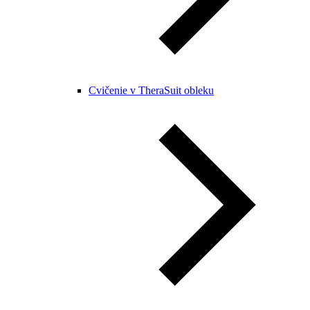
Cvičenie v TheraSuit obleku​