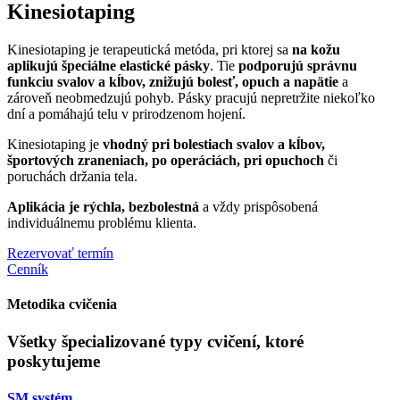
Kinesiotaping
Kinesiotaping je terapeutická metóda, pri ktorej sa
na kožu
aplikujú špeciálne elastické pásky
. Tie
podporujú správnu
funkciu svalov a kĺbov, znižujú bolesť, opuch a napätie
a
zároveň neobmedzujú pohyb. Pásky pracujú nepretržite niekoľko
dní a pomáhajú telu v prirodzenom hojení.
Kinesiotaping je
vhodný pri bolestiach svalov a kĺbov,
športových zraneniach, po operáciách, pri opuchoch
či
poruchách držania tela.
Aplikácia je rýchla, bezbolestná
a vždy prispôsobená
individuálnemu problému klienta.
Rezervovať termín
Cenník
Metodika cvičenia
Všetky špecializované typy cvičení, ktoré
poskytujeme
SM systém