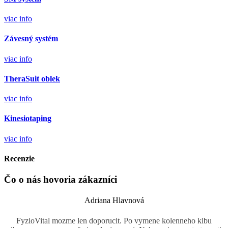
viac info
Závesný systém
viac info
TheraSuit oblek
viac info
Kinesiotaping
viac info
Recenzie
Čo o nás hovoria zákazníci
Adriana Hlavnová
FyzioVital mozme len doporucit. Po vymene kolenneho klbu