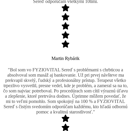
Sereď odporúčam všetkými 10timi.
Martin Rybárik
"Bol som vo FYZIOVITAL Sereď s problémami s chrbticou a
absolvoval som masáž aj bankovanie. Už pri prvej návšteve ma
prekvapil skvelý, ľudský a profesionálny prístup. Terapeut všetko
trpezlivo vysvetlil, presne vedel, kde je problém, a zameral sa na to,
čo som najviac potreboval. Po procedúrach som cítil výraznú úľavu
a zlepšenie, ktoré pretrváva dodnes. Úprimne môžem povedať, že
mi to veľmi pomohlo. Som spokojný na 100 % a FYZIOVITAL
Sereď s čistým svedomím odporúčam každému, kto hľadá odbornú
pomoc a kvalitnú starostlivosť."