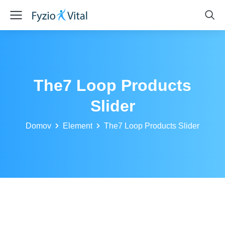
The7 Loop Products
Slider
You are here:
Domov
Element
The7 Loop Products Slider