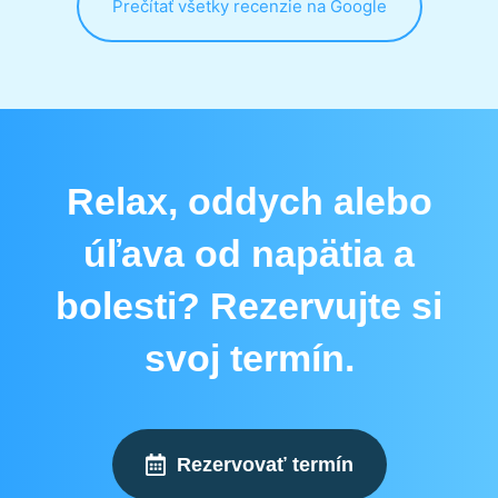
Prečítať všetky recenzie na Google
Relax, oddych alebo
úľava od napätia a
bolesti? Rezervujte si
svoj termín.
Rezervovať termín