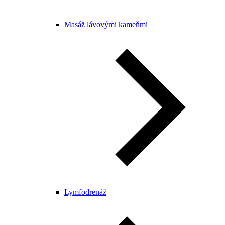
Masáž lávovými kameňmi
Lymfodrenáž