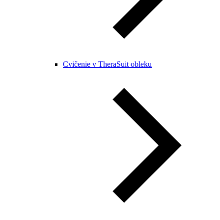
Cvičenie v TheraSuit obleku​