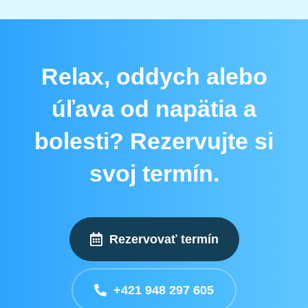
Relax, oddych alebo
úľava od napätia a
bolesti? Rezervujte si
svoj termín.
Rezervovať termín
+421 948 297 605​