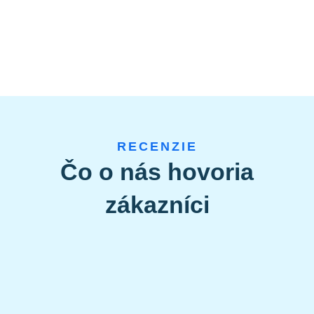
RECENZIE
Čo o nás hovoria
zákazníci
Adriana Hlavnová
FyzioVital mozme len doporucit. Po vymene