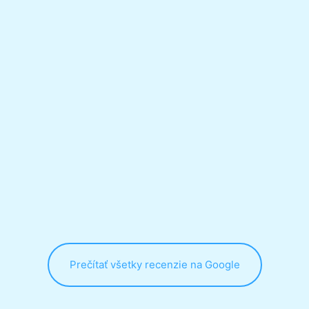
odborna pomoc na profesionalnej urovni. 
ustretovosti, empatii, ci vytrvalej individualne
samozrejme s neopisatelnym efektom, ktory sa 
kratkom casovom horizonte... Lubos drzime p
sluzby pomozu ludom tak efektivne a rychl
Prečítať všetky recenzie na Google