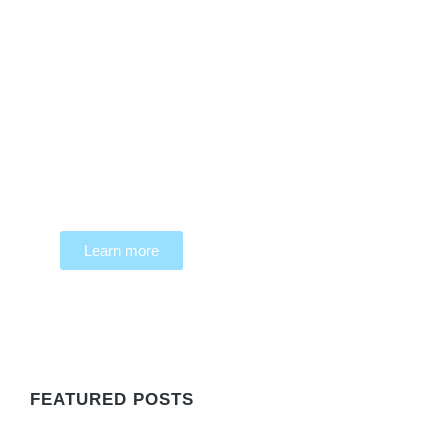
Programming School
Mauris maximus sed eros eget posuere.
Integer at pellentesque!
Learn more
WE RECOMMEND
FEATURED POSTS